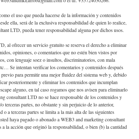
a web3andmkt(arroba)gmail.com o el tlf. +35724030266.
 como el uso que pueda hacerse de la información y contenidos
sde ella, será de la exclusiva responsabilidad de quien lo realice,
tant LTD, pueda tener responsabilidad alguna por dichos usos.
al ofrecer un servicio gratuito se reserva el derecho a eliminar
enidos, opiniones, o comentarios que no estén bien vistos por
vos, con lenguaje soez o insultos, discriminatorios, con mala
tc… Se intentan verificar los comentarios y contenidos después
l previo para permitir una mejor fluidez del sistema web y, debido
icar posteriormente y eliminar los contenidos que incumplan
 escape alguno, en tal caso rogamos que nos avisen para eliminarlo
ng consultant LTD no se hace responsable de los contenidos y
 terceras partes, no obstante y sin perjuicio de lo anterior,
 o a terceras partes se limita a la más alta de las siguientes
ue usted haya pagado o abonado a WEB3 and marketing consultant
a la acción que originó la responsabilidad, o bien (b) la cantidad