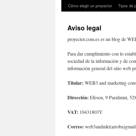
Cómo elegir un proyector
Tipos de 
Aviso legal
proyector.com.es es un blog de WE
Para dar cumplimiento con lo estable
sociedad de la información y de com
información general del sitio web p
Titular:
WEB3 and marketing cons
Dirección:
Efesou, 9 Paralimni, 52
VAT:
10431803Y
Correo:
web3andmkt(arroba)gmai